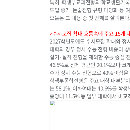
특히
,
학생부교과전형의 학교생활기록
도입 증가
,
논술전형 유형 다양화 등 
오늘은 그 내용 중 첫 번째를 살펴본다
>
수시모집 확대 흐름속에 주요
15
개 
2027
학년도에도 수시모집 확대와 정시
대학의 경우 정시 수능 전형 비중이 
실기
·
실적 전형을 제외한 수능 중심 
46.5%
로 전체 평균인
20.1%
보다 크
수가 정시 수능 전형으로
40%
이상을
학생부종합전형은 주요 대학 대부분
는
58.1%,
이화여대는
40.6%
를 학생
중앙대
11.5%
등 일부 대학에서 비교