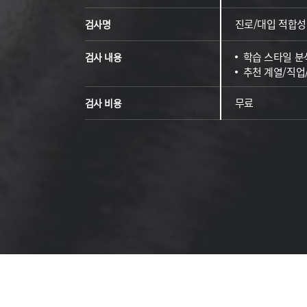
진로/대입 적합성
검사명
학습 스타일 분
검사 내용
추천 계열/직업
무료
검사 비용
진단검사 진행
회사소개
고객센터
언론보도
찾아오시는 길
개인정보취급방침