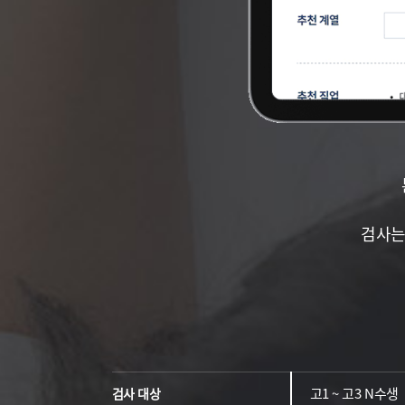
검사는
고1 ~ 고3 N수생
검사 대상