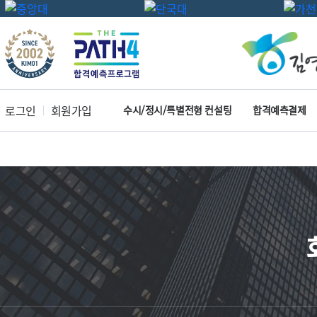
로그인
회원가입
수시/정시/특별전형 컨설팅
합격예측결제