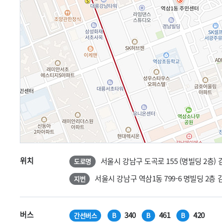
위치
서울시 강남구 도곡로 155 (명빌딩 2층
도로명
서울시 강남구 역삼1동 799-6 명빌딩 2
지번
버스
340
461
420
간선버스
B
B
B