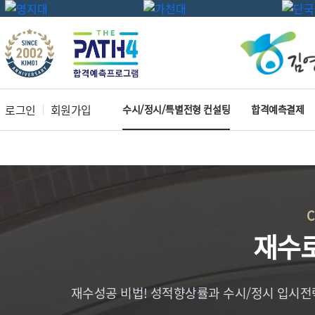
로그인
회원가입
수시/정시/특별전형 컨설팅
합격예측결제
재수
재수성공 비법! 성적향상률과 수시/정시 입시