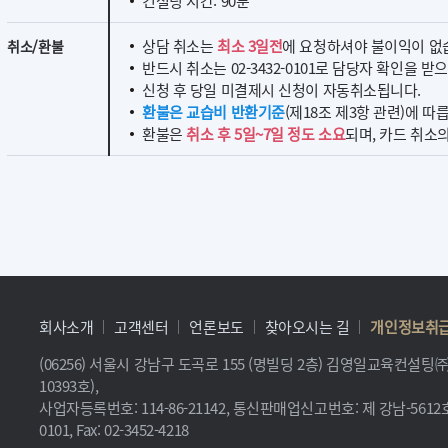
컨설팅 시간: 90분
상담 취소는
최소 3일전
에 요청하셔야 불이익이 없
취소/환불
반드시 취소는 02-3432-0101로 담당자 확인을 받
신청 후 당일 미결제시 신청이 자동취소됩니다.
환불은 교습비 반환기준
(제18조 제3항 관련)에 따
환불은
취소 후 5일~7일 정도 소요
되며, 카드 취소
회사소개
고객센터
언론보도
찾아오시는 길
개인정보취
(06256) 서울시 강남구 도곡로 155 (명빌딩 2층) 김영일교육컨설
10393호),
사업자등록번호: 114-86-21142, 통신판매업신고번호: 제 강남-5612호, 
0101, Fax: 02-3452-4218