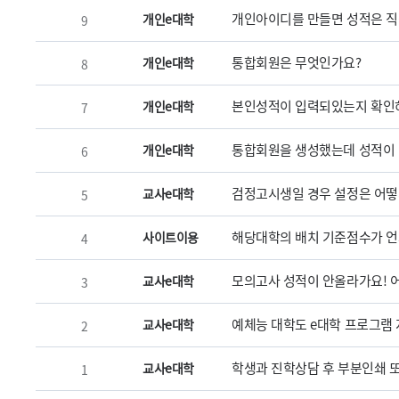
개인아이디를 만들면 성적은 직
개인e대학
9
통합회원은 무엇인가요?
개인e대학
8
본인성적이 입력되있는지 확인하
개인e대학
7
통합회원을 생성했는데 성적이 
개인e대학
6
검정고시생일 경우 설정은 어떻
교사e대학
5
해당대학의 배치 기준점수가 언
사이트이용
4
모의고사 성적이 안올라가요! 
교사e대학
3
예체능 대학도 e대학 프로그램
교사e대학
2
학생과 진학상담 후 부분인쇄 
교사e대학
1