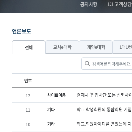
공지사항
1:1 고객상담
언론보도
교사e대학
개인e대학
1대1
전체
번호
결제시 '팝업차단 또는 신뢰사이
사이트이용
12
학교 학생회원의 통합회원 가입
기타
11
학교,학원아이디를 받았는데 지
기타
10