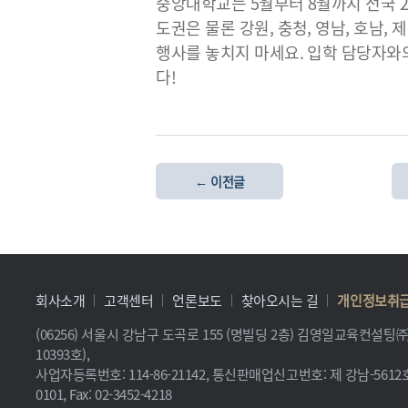
중앙대학교는 5월부터 8월까지 전국 2
도권은 물론 강원, 충청, 영남, 호남,
행사를 놓치지 마세요. 입학 담당자와의
다!
← 이전글
회사소개
고객센터
언론보도
찾아오시는 길
개인정보취
(06256) 서울시 강남구 도곡로 155 (명빌딩 2층) 김영일교육컨설
10393호),
사업자등록번호: 114-86-21142, 통신판매업신고번호: 제 강남-5612호, 
0101, Fax: 02-3452-4218