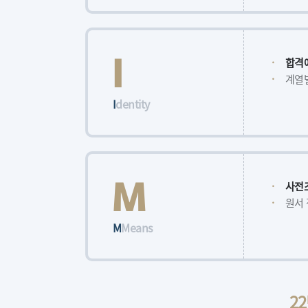
I
·
합격예
·
계열
I
dentity
M
·
사전
·
원서 
M
Means
2