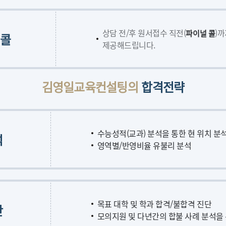
상담 전/후 원서접수 직전(
)
파이널 콜
 콜
제공해드립니다.
김영일교육컨설팅의
합격전략
수능성적(교과) 분석을 통한 현 위치 분
석
영역별/반영비율 유불리 분석
목표 대학 및 학과 합격/불합격 진단
단
모의지원 및 다년간의 합불 사례 분석을