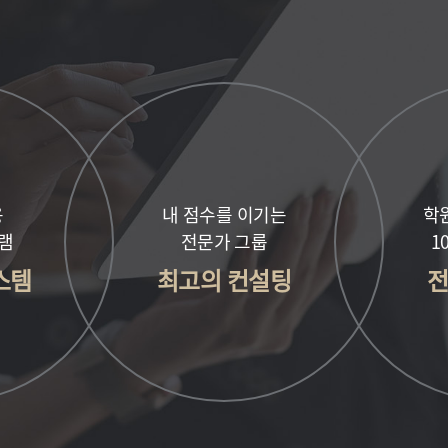
용
내 점수를 이기는
학원
램
전문가 그룹
1
스템
최고의 컨설팅
전