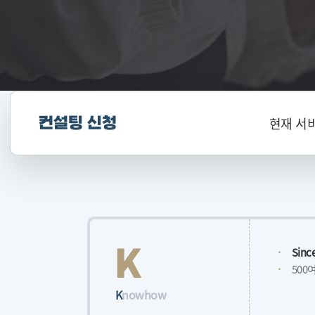
현재 서비
컨설팅 신청
K
·
Sin
·
500
K
nowhow