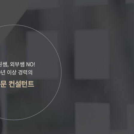
쌤, 외부쌤 NO!
0년 이상 경력의
문 컨설턴트