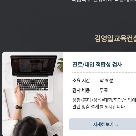
김영일교육컨설
진로/대입 적합성 검사
소요 시간
약 30분
검사 비용
무료
성향+흥미+성적=대학/학과/직업
관한 맞춤 설계를 제시합니다.
자세히 보기 →