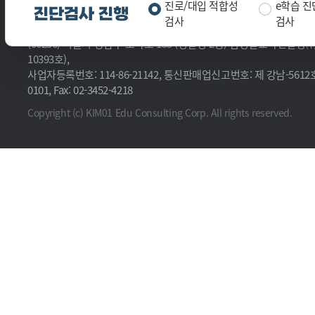
진로/대입 적합성
e학습 진
진단검사 진행
회사소개
고객센터
언론보도
찾아오시는 길
개인정보취
검사
검사
(06256) 서울시 강남구 도곡로 155 (명빌딩 2층) 김영일교육컨설
10393호),
사업자등록번호: 114-86-21142, 통신판매업신고번호: 제 강남-5612호, 
0101, Fax: 02-3452-4218
Copyright (c) KIM01 Edu Consulting Corp. All rights reserved.