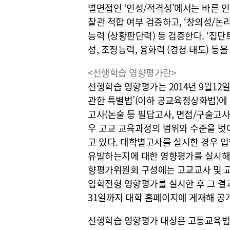
별면접인 ‘인성/적격성’에서는 바른 인
찰관 적합 여부 검증하고, ‘창의성/논
능력 (상황판단력) 등 검증한다. ‘집
성, 조정능력, 융화력 (경청 태도) 등을
<선행학습 영향평가란>
선행학습 영향평가는 2014년 9월12
관한 특별법’(이하 공교육정상화법)에
고사(논술 등 필답고사, 면접/구술고사
우 고교 교육과정의 범위와 수준을 벗
고 있다. 대학별고사를 실시한 경우
유발하는지에 대한 영향평가를 실시해
향평가위원회 구성에는 고교교사 및 교
입학전형 영향평가를 실시한 후 그 결
31일까지 대학 홈페이지에 게재해 공
선행학습 영향평가 대상은 고등교육법 