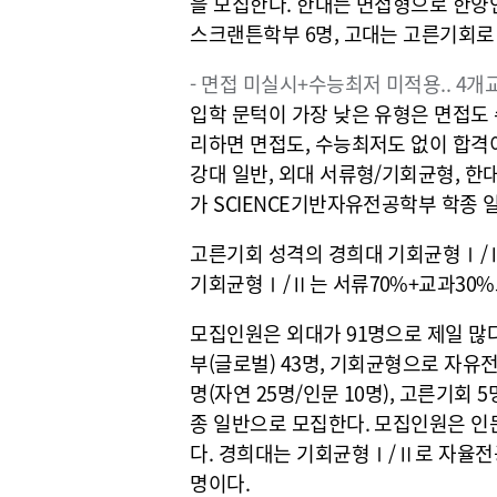
을 모집한다. 한대는 면접형으로 한양
스크랜튼학부 6명, 고대는 고른기회로
- 면접 미실시+수능최저 미적용.. 4개
입학 문턱이 가장 낮은 유형은 면접도
리하면 면접도, 수능최저도 없이 합격이
강대 일반, 외대 서류형/기회균형, 한
가 SCIENCE기반자유전공학부 학종 
고른기회 성격의 경희대 기회균형Ⅰ/Ⅱ
기회균형Ⅰ/Ⅱ는 서류70%+교과30%
모집인원은 외대가 91명으로 제일 많다
부(글로벌) 43명, 기회균형으로 자유전
명(자연 25명/인문 10명), 고른기회 
종 일반으로 모집한다. 모집인원은 인문학
다. 경희대는 기회균형Ⅰ/Ⅱ로 자율전공
명이다.